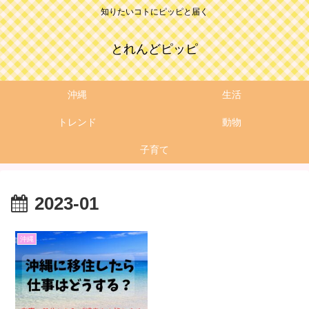
知りたいコトにピッピと届く
とれんどピッピ
沖縄
生活
トレンド
動物
子育て
2023-01
沖縄