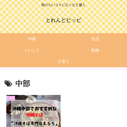
知りたいコトにピッピと届く
とれんどピッピ
沖縄
生活
トレンド
動物
子育て
中部
沖縄